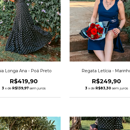
ia Longa Ana - Poá Preto
Regata Letícia - Marinh
R$419,90
R$249,90
3
x de
R$139,97
sem juros
3
x de
R$83,30
sem juros