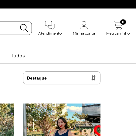
0
Atendimento
Minha conta
Meu carrinho
s
Todos