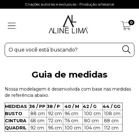
Criações autorais e exclusivas • Produção artesanal
0
Guia de medidas
Nossa modelagem é desenvolvida com base nas medidas
de referência abaixo.
MEDIDAS
36 / PP
38 / P
40 / M
42 / G
44 / GG
BUSTO
88 cm
92 cm
96 cm
100 cm
108 cm
CINTURA
68 cm
72 cm
76 cm
80 cm
88 cm
QUADRIL
92 cm
96 cm
100 cm
104 cm
112 cm