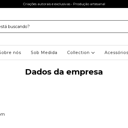
Criações autorais e exclusivas • Produção artesanal
Sobre nós
Sob Medida
Collection
Acessório
Dados da empresa
com