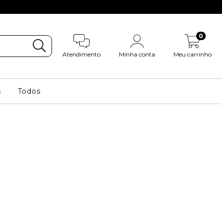
0
Atendimento
Minha conta
Meu carrinho
s
Todos