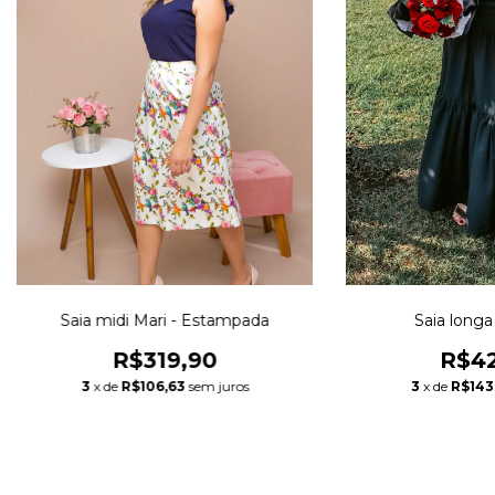
Saia midi Mari - Estampada
Saia longa 
R$319,90
R$42
3
x de
R$106,63
sem juros
3
x de
R$143