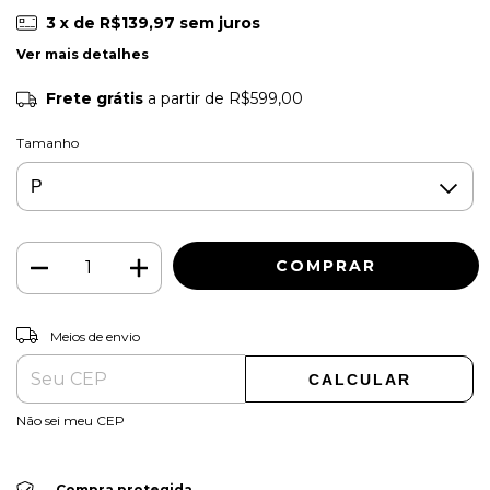
3
x de
R$139,97
sem juros
Ver mais detalhes
Frete grátis
a partir de
R$599,00
Tamanho
ALTERAR CEP
Entregas para o CEP:
Meios de envio
CALCULAR
Não sei meu CEP
Compra protegida