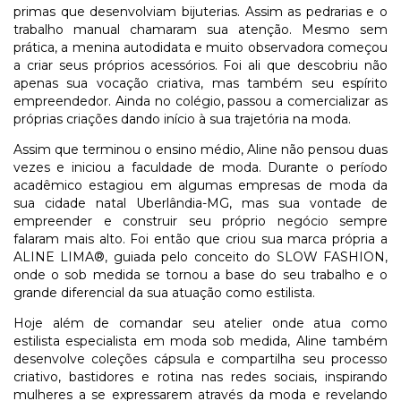
primas que desenvolviam bijuterias. Assim as pedrarias e o
trabalho manual chamaram sua atenção. Mesmo sem
prática, a menina autodidata e muito observadora começou
a criar seus próprios acessórios. Foi ali que descobriu não
apenas sua vocação criativa, mas também seu espírito
empreendedor. Ainda no colégio, passou a comercializar as
próprias criações dando início à sua trajetória na moda.
Assim que terminou o ensino médio, Aline não pensou duas
vezes e iniciou a faculdade de moda. Durante o período
acadêmico estagiou em algumas empresas de moda da
sua cidade natal Uberlândia-MG, mas sua vontade de
empreender e construir seu próprio negócio sempre
falaram mais alto. Foi então que criou sua marca própria a
ALINE LIMA®, guiada pelo conceito do SLOW FASHION,
onde o sob medida se tornou a base do seu trabalho e o
grande diferencial da sua atuação como estilista.
Hoje além de comandar seu atelier onde atua como
estilista especialista em moda sob medida, Aline também
desenvolve coleções cápsula e compartilha seu processo
criativo, bastidores e rotina nas redes sociais, inspirando
mulheres a se expressarem através da moda e revelando