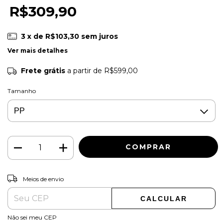
R$309,90
3
x de
R$103,30
sem juros
Ver mais detalhes
Frete grátis
a partir de
R$599,00
Tamanho
ALTERAR CEP
Entregas para o CEP:
Meios de envio
CALCULAR
Não sei meu CEP